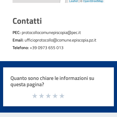
Leaflet
| ©
OpenStreetMap
Contatti
PEC:
protocollocomunepiscopia@pec.it
Email:
ufficioprotocollo@comune.episcopia.pz.it
Telefono:
+39 0973 655 013
Quanto sono chiare le informazioni su
questa pagina?
Valuta da 1 a 5 stelle la pagina
Valuta 1 stelle su 5
Valuta 2 stelle su 5
Valuta 3 stelle su 5
Valuta 4 stelle su 5
Valuta 5 stelle su 5