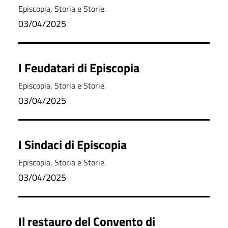
Maestro" di Biagio Schettino - Note
Episcopia, Storia e Storie.
a cura di Egidio Papandrea
03/04/2025
I Feudatari di Episcopia
Episcopia, Storia e Storie.
03/04/2025
I Sindaci di Episcopia
Episcopia, Storia e Storie.
03/04/2025
Il restauro del Convento di