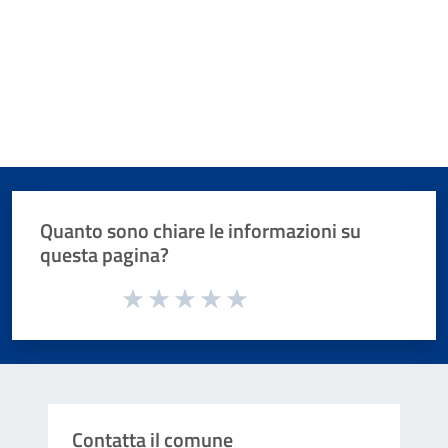
Quanto sono chiare le informazioni su
questa pagina?
Valuta da 1 a 5 stelle la pagina
Valuta 1 stelle su 5
Valuta 2 stelle su 5
Valuta 3 stelle su 5
Valuta 4 stelle su 5
Valuta 5 stelle su 5
Contatta il comune