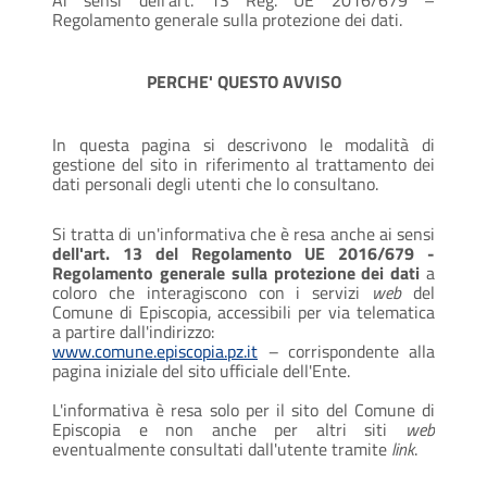
Ai sensi dell’art. 13 Reg. UE 2016/679 –
Regolamento generale sulla protezione dei dati.
PERCHE' QUESTO AVVISO
In questa pagina si descrivono le modalità di
gestione del sito in riferimento al trattamento dei
dati personali degli utenti che lo consultano.
Si tratta di un'informativa che è resa anche ai sensi
dell'art. 13 del Regolamento UE 2016/679 -
Regolamento generale sulla protezione dei dati
a
coloro che interagiscono con i servizi
web
del
Comune di Episcopia, accessibili per via telematica
a partire dall'indirizzo:
www.comune.episcopia.pz.it
–
corrispondente alla
pagina iniziale del sito ufficiale dell'Ente.
L'informativa è resa solo per il sito del Comune di
Episcopia e non anche per altri siti
web
eventualmente consultati dall'utente tramite
link
.