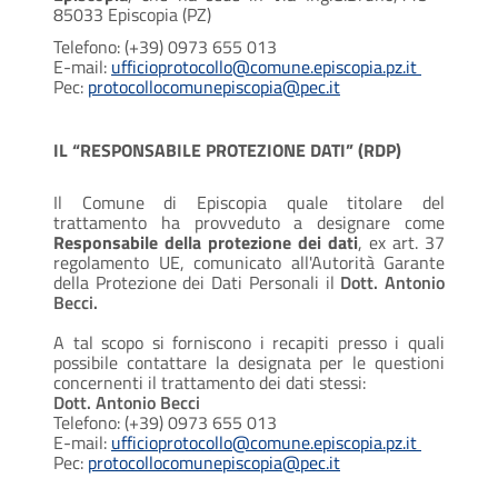
85033 Episcopia (PZ)
Telefono: (+39) 0973 655 013
E-mail:
ufficioprotocollo@comune.episcopia.pz.it
Pec:
protocollocomunepiscopia@pec.it
IL “RESPONSABILE PROTEZIONE DATI” (RDP)
Il Comune di Episcopia quale titolare del
trattamento ha provveduto a designare come
Responsabile della protezione dei dati
, ex art. 37
regolamento UE, comunicato all'Autorità Garante
della Protezione dei Dati Personali il
Dott. Antonio
Becci.
A tal scopo si forniscono i recapiti presso i quali
possibile contattare la designata per le questioni
concernenti il trattamento dei dati stessi:
Dott. Antonio Becci
Telefono: (+39) 0973 655 013
E-mail:
ufficioprotocollo@comune.episcopia.pz.it
Pec:
protocollocomunepiscopia@pec.it