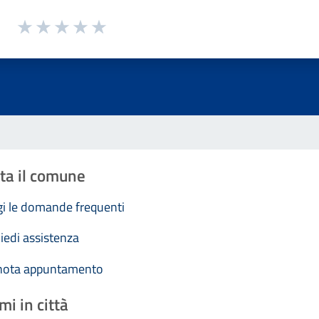
1 a 5 stelle la pagina
Valuta 1 stelle su 5
Valuta 2 stelle su 5
Valuta 3 stelle su 5
Valuta 4 stelle su 5
Valuta 5 stelle su 5
ta il comune
i le domande frequenti
iedi assistenza
nota appuntamento
mi in città