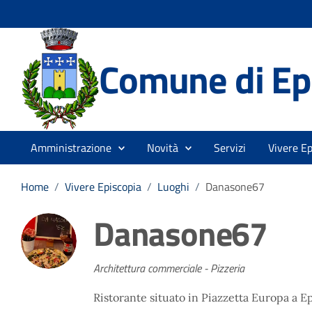
Comune di Ep
Amministrazione
Novità
Servizi
Vivere Ep
Home
/
Vivere Episcopia
/
Luoghi
/
Danasone67
Danasone67
Architettura commerciale - Pizzeria
Ristorante situato in Piazzetta Europa a Ep