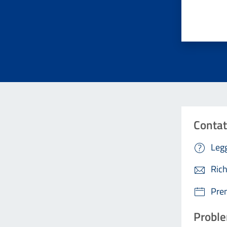
Valuta da 
Contat
Legg
Rich
Pre
Proble