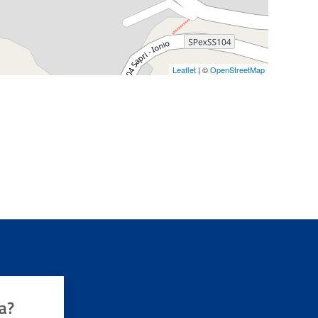
Leaflet
| ©
OpenStreetMap
a?