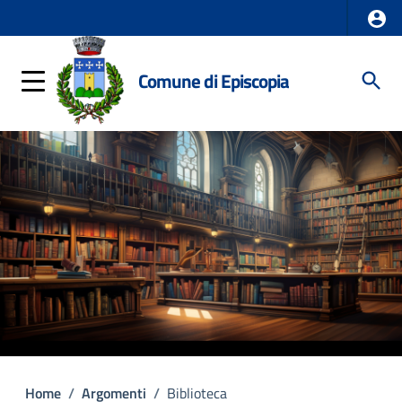
Comune di Episcopia
Home
/
Argomenti
/
Biblioteca