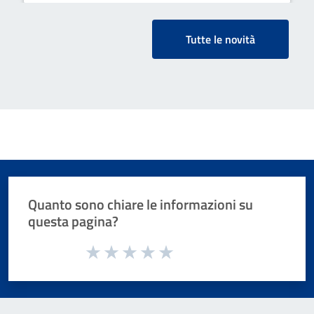
Tutte le novità
Quanto sono chiare le informazioni su
questa pagina?
Valuta da 1 a 5 stelle la pagina
Valuta 1 stelle su 5
Valuta 2 stelle su 5
Valuta 3 stelle su 5
Valuta 4 stelle su 5
Valuta 5 stelle su 5