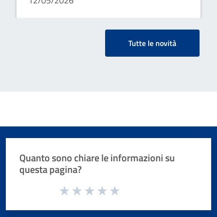
12/05/2026
Tutte le novità
Quanto sono chiare le informazioni su
questa pagina?
Valuta da 1 a 5 stelle la pagina
Valuta 1 stelle su 5
Valuta 2 stelle su 5
Valuta 3 stelle su 5
Valuta 4 stelle su 5
Valuta 5 stelle su 5